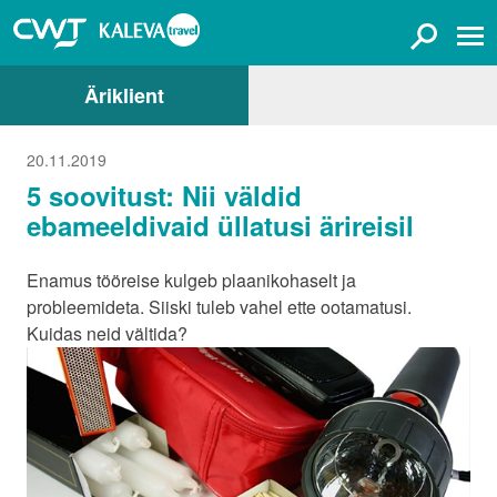
Äriklient
20.11.2019
5 soovitust: Nii väldid
ebameeldivaid üllatusi ärireisil
Enamus tööreise kulgeb plaanikohaselt ja
probleemideta. Siiski tuleb vahel ette ootamatusi.
Kuidas neid vältida?