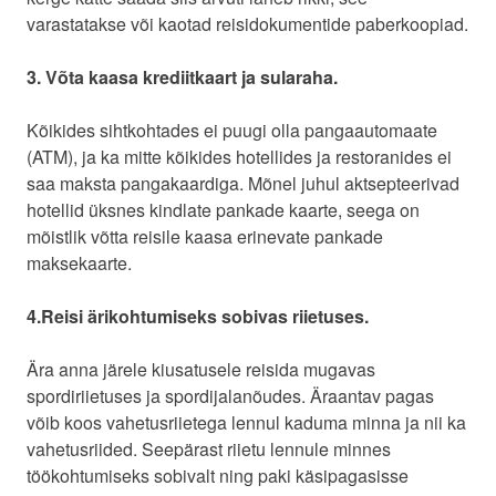
varastatakse või kaotad reisidokumentide paberkoopiad.
3. Võta kaasa krediitkaart ja sularaha.
Kõikides sihtkohtades ei puugi olla pangaautomaate
(ATM), ja ka mitte kõikides hotellides ja restoranides ei
saa maksta pangakaardiga. Mõnel juhul aktsepteerivad
hotellid üksnes kindlate pankade kaarte, seega on
mõistlik võtta reisile kaasa erinevate pankade
maksekaarte.
4.Reisi ärikohtumiseks sobivas riietuses.
Ära anna järele kiusatusele reisida mugavas
spordiriietuses ja spordijalanõudes. Äraantav pagas
võib koos vahetusriietega lennul kaduma minna ja nii ka
vahetusriided. Seepärast riietu lennule minnes
töökohtumiseks sobivalt ning paki käsipagasisse