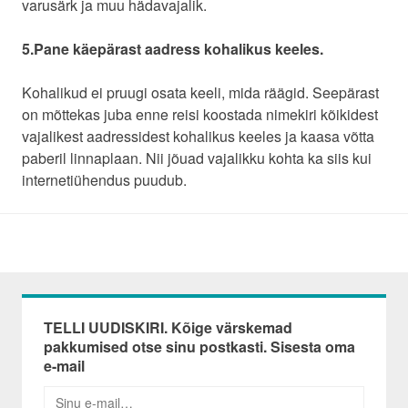
varusärk ja muu hädavajalik.
5.Pane käepärast aadress kohalikus keeles.
Kohalikud ei pruugi osata keeli, mida räägid. Seepärast
on mõttekas juba enne reisi koostada nimekiri kõikidest
vajalikest aadressidest kohalikus keeles ja kaasa võtta
paberil linnaplaan. Nii jõuad vajalikku kohta ka siis kui
internetiühendus puudub.
TELLI UUDISKIRI. Kõige värskemad
pakkumised otse sinu postkasti. Sisesta oma
e-mail