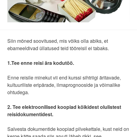
Siin mõned soovitused, mis võiks olla abiks, et
ebameeldivad üllatused teid tööreisil ei tabaks.
1.Tee enne reisi ära kodutöö.
Enne reisile minekut vii end kurssi sihtriigi äritavade,
kultuuriliste eripärade, ilmaprognooside ja võimalike
ohtudega.
2. Tee elektroonilised koopiad kõikidest olulistest
reisidokumentidest.
Salvesta dokumentide koopiad pilvekettale, kust neid on
kerge kätte saada siis arvuti läheb rikki, see