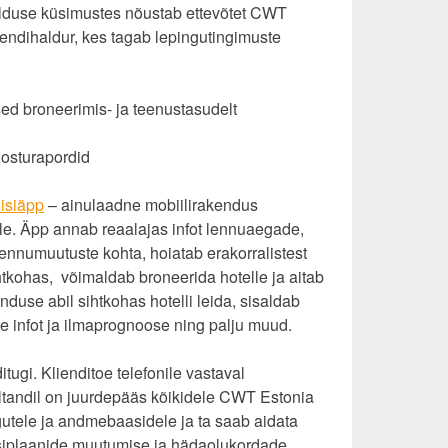
alduse küsimustes nõustab ettevõtet CWT
iendihaldur, kes tagab lepingutingimuste
d broneerimis- ja teenustasudelt
 osturapordid
isiäpp
– ainulaadne mobiilirakendus
tele. Äpp annab reaalajas infot lennuaegade,
lennumuutuste kohta, hoiatab erakorralistest
htkohas, võimaldab broneerida hotelle ja aitab
nduse abil sihtkohas hotelli leida, sisaldab
de infot ja ilmaprognoose ning palju muud.
itugi. Klienditoe telefonile vastaval
ltandil on juurdepääs kõikidele CWT Estonia
utele ja andmebaasidele ja ta saab aidata
eisiplaanide muutumise ja hädaolukordade