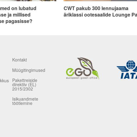
emed on lubatud
CWT pakub 300 lennujaama
 lendu käsipagasile ja
Kas teadsid, et ka turistiklassi
tud pagasile kehtivate
piletiga saad äriklassi ootesaalis
se ja millised
äriklassi ootesaalide Lounge P
 Vajadusel täpsusta
mugavalt lendu oodata? Selleks
se pagasisse?
otse lennufirmaga.
soeta endale Lounge Pass! CWT
pakub enam kui 300 lennujaama 
äriklassi ootesaali passe.
Kontakt
Müügitingimused
Pakettreiside
ikkus
direktiiv (EL)
2015/2302
Isikuandmete
töötlemine