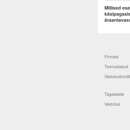
Millised es
Tutvu enne
registreeri
käsipagasis
reeglitega.
äraantavas
tingimusi 
Firmast
Teenustasud
Vastutustundl
Tagasiside
Vastutus