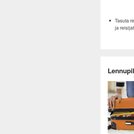
Tasuta re
ja reisija
Lennupil