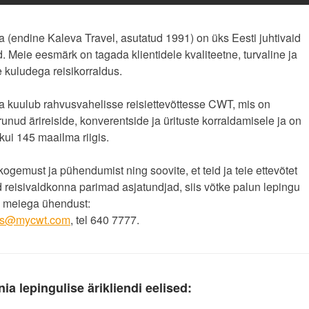
(endine Kaleva Travel, asutatud 1991) on üks Eesti juhtivaid
d. Meie eesmärk on tagada klientidele kvaliteetne, turvaline ja
 kuludega reisikorraldus.
 kuulub rahvusvahelisse reisiettevõttesse CWT, mis on
runud ärireiside, konverentside ja ürituste korraldamisele ja on
ui 145 maailma riigis.
kogemust ja pühendumist ning soovite, et teid ja teie ettevõtet
 reisivaldkonna parimad asjatundjad, siis võtke palun lepingu
 meiega ühendust:
dus@mycwt.com
, tel 640 7777.
a lepingulise ärikliendi eelised: