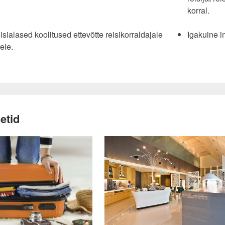
korral.
isialased koolitused ettevõtte reisikorraldajale
Igakuine in
tele.
etid