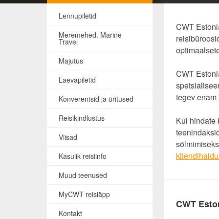
Lennupiletid
CWT Estonia 
Meremehed. Marine
reisibüroosi
Travel
optimaalsete
Majutus
CWT Estonia
Laevapiletid
spetsialisee
tegev enam k
Konverentsid ja üritused
Reisikindlustus
Kui hindate 
teenindaksid
Viisad
sõlmimiseks
kliendihal
Kasulik reisiinfo
Muud teenused
MyCWT reisiäpp
CWT Estoni
Kontakt