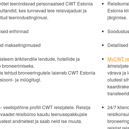
evõtet teenindavad personaalsed CWT Estonia
Reisikorr
ultandid, kes tunnevad teie reisivajadusi ja
Estonia kl
itud teenindustingimusi.
järgimise.
ised erihinnad
Soodustuse
ud maksetingimused
Detailised
steem ärikliendile lendude, hotellide ja
MyCWT re
o broneerimiseks.
ärireisija
s tehtud broneeringutele laieneb CWT Estonia
värava ja 
siooni- ja müügitugi.
oludest si
kaardirake
transfeeri
veebipõhine profiil CWT reisijatele. Reisija
24/7 kliend
vaadet reisibüroo kaudu teenusepakkujale
reisikonsu
vatest andmetest ja saab neid ise muuta.
broneering
reisijat r