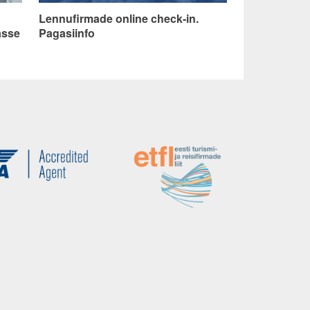
Lennufirmade online check-in.
asse
Pagasiinfo
600