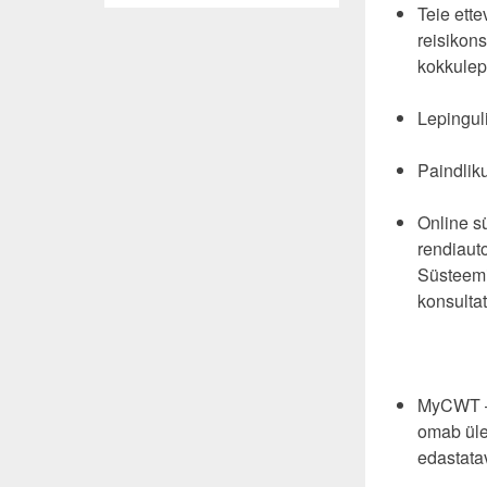
Teie ett
reisikons
kokkulep
Lepingul
Paindlik
Online sü
rendiaut
Süsteemi
konsultat
MyCWT – 
omab üle
edastata