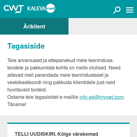
Äriklient
Tagasiside
Teie arvamused ja ettepanekud meie teeninduse,
toodete ja pakkumiste kohta on meile olulised. Need
aitavad meil parandada meie teenindustaset ja
veebikeskkondi ning pakkuda klientidele just neid
huvitavaid tooteid.
Ootame teie tagasisidet e-mailile
info-ee@mycwt.com
.
Täname!
TELLI UUDISKIRI. Kõige värskemad