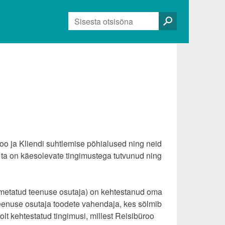
Otsi:
o ja Kliendi suhtlemise põhialused ning neid
 ta on käesolevate tingimustega tutvunud ning
i nimetatud teenuse osutaja) on kehtestanud oma
teenuse osutaja toodete vahendaja, kes sõlmib
olt kehtestatud tingimusi, millest Reisibüroo