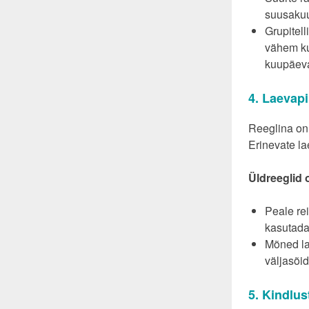
suusakuu
Grupitel
vähem ku
kuupäevad
4. Laevapi
Reeglina on 
Erinevate la
Üldreeglid 
Peale rei
kasutada
Mõned la
väljasõi
5. Kindlus