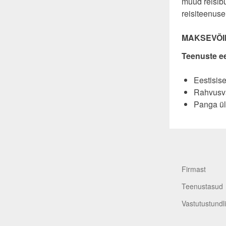
muud reisibü
reisiteenusei
MAKSEVÕ
Teenuste ee
Eestisis
Rahvusva
Panga ü
Firmast
Teenustasud
Vastutustundl