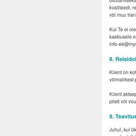
osutamiseks
kvaliteedi, 
või muu tran
Kui Te ei o
kaebusele ei
info-ee@my
8. Reisid
Klient on ko
võimalikest 
Klient aktse
pileti või v
9. Teavit
Juhul, kui ü