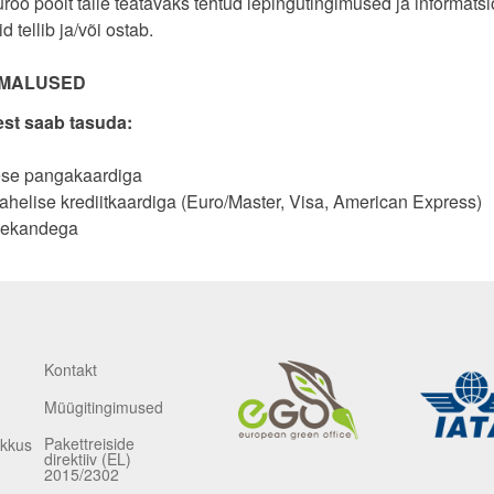
roo poolt talle teatavaks tehtud lepingutingimused ja informatsioo
d tellib ja/või ostab.
IMALUSED
st saab tasuda:
ese pangakaardiga
helise krediitkaardiga (Euro/Master, Visa, American Express)
lekandega
Kontakt
Müügitingimused
Pakettreiside
ikkus
direktiiv (EL)
2015/2302