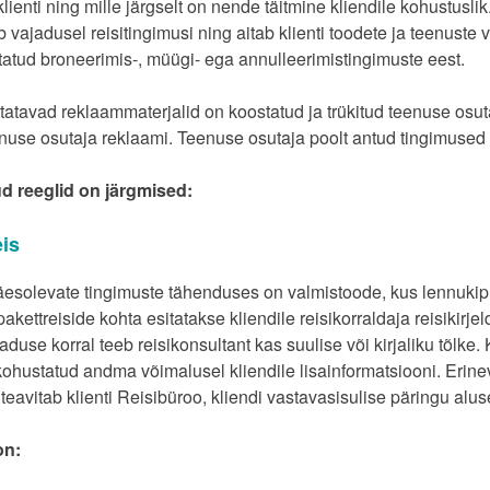
klienti ning mille järgselt on nende täitmine kliendile kohustusl
ab vajadusel reisitingimusi ning aitab klienti toodete ja teenuste
tatud broneerimis-, müügi- ega annulleerimistingimuste eest.
itatavad reklaammaterjalid on koostatud ja trükitud teenuse osu
nuse osutaja reklaami. Teenuse osutaja poolt antud tingimused 
 reeglid on järgmised:
eis
äesolevate tingimuste tähenduses on valmistoode, kus lennukipi
akettreiside kohta esitatakse kliendile reisikorraldaja reisikirje
aduse korral teeb reisikonsultant kas suulise või kirjaliku tõlke.
ohustatud andma võimalusel kliendile lisainformatsiooni. Erinev
 teavitab klienti Reisibüroo, kliendi vastavasisulise päringu alus
on: