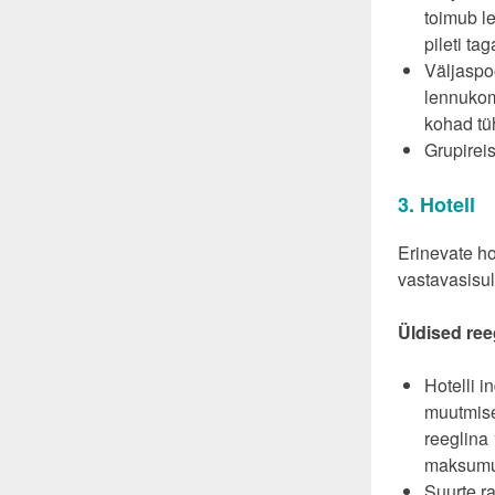
toimub l
pileti ta
Väljaspoo
lennukom
kohad tü
Grupireis
3. Hotell
Erinevate ho
vastavasisul
Üldised ree
Hotelli i
muutmise
reeglina
maksumu
Suurte r