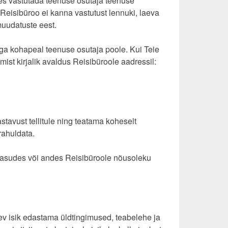
es vastutada teenuse osutaja teenuse
 Reisibüroo ei kanna vastutust lennuki, laeva
muudatuste eest.
ga kohapeal teenuse osutaja poole. Kui Teie
mist kirjalik avaldus Reisibüroole aadressil:
tavust tellitule ning teatama koheselt
rahuldata.
a tasudes või andes Reisibüroole nõusoleku
stev isik edastama üldtingimused, teabelehe ja