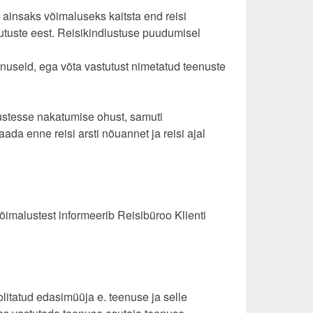
 ainsaks võimaluseks kaitsta end reisi
utuste eest. Reisikindlustuse puudumisel
nuseid, ega võta vastutust nimetatud teenuste
gustesse nakatumise ohust, samuti
da enne reisi arsti nõuannet ja reisi ajal
võimalustest informeerib Reisibüroo Klienti
litatud edasimüüja e. teenuse ja selle