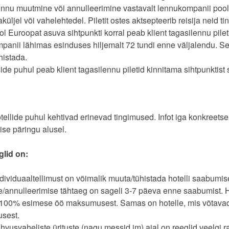
ennu muutmine või annulleerimine vastavalt lennukompanii poolt 
gaküljel või vahelehtedel. Piletit ostes aktsepteerib reisija neid t
l Euroopat asuva sihtpunkti korral peab klient tagasilennu pileti
panii lähimas esinduses hiljemalt 72 tundi enne väljalendu. Se
histada.
ide puhul peab klient tagasilennu piletid kinnitama sihtpunktist 
tellide puhul kehtivad erinevad tingimused. Infot iga konkreetse
ise päringu alusel.
glid on:
ndividuaaltellimust on võimalik muuta/tühistada hotelli saabumi
/annulleerimise tähtaeg on sageli 3-7 päeva enne saabumist. H
 100% esimese öö maksumusest. Samas on hotelle, mis võtavad
sest.
ahvusvaheliste ürituste (nagu messid jm) ajal on reeglid veelgi