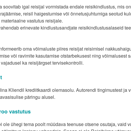
soovitab igal reisijal vormistada endale reisikindlustus, mis on
rajäämise, reisil haigestumise või õnnetusjuhtumiga seotud kul
materiaalne vastutus reisijale.
ahendab erinevate kindlustusandjate reisikindlustusalaseid tee
nformeerib oma võimaluste piires reisijat reisimisel nakkushai
ise või ravimite kasutamise otstarbekusest ning võimalusest saa
 vajadusel ka reisijärgset tervisekontrolli.
t
ina Kliendil krediitkaardi olemasolu. Autorendi tingimustest ja 
avasisulise päringu alusel.
roo vastutus
i ole ühegi tema poolt müüdava teenuse otsene osutaja, vaid vo