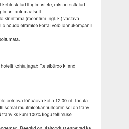
kehtestatud tingimustele, mis on esitatud
ingimusi automaatselt.
d kinnitama (reconfirm-ingl. k.) vastava
lle nõude eiramise korral võib lennukompanii
sõltumata.
 hotelli kohta jagab Reisibüroo kliendi
sele eelneva tööpäeva kella 12.00-ni. Tasuta
ilisemal muutmisel/annulleerimisel on trahv
 trahviks kuni 100% kogu tellimuse
 rangemad. Reeglid on ülaltoodust erinevad ka