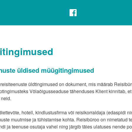
itingimused
nuste üldised müügitingimused
reisiteenuste üldtingimused on dokument, mis määrab Reisibüro
ptingimusteks Võlaõigusseaduse tähenduses Klient kinnitab, et
 neid.
diettevõte, hotell, kindlustusfirma või reisikorraldaja (edaspid
imuste muutmise ja tühistamise kohta. Reisibüroo on nimetatud 
ndi ja teenuse osutaja vahel ning järgib täies ulatuses nende po