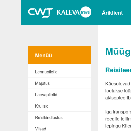
Äriklient
Müüg
Menüü
Reisitee
Lennupiletid
Majutus
Käesolevad 
loetakse tüü
Laevapiletid
aktsepteerib
Kruiisid
Iga transpor
Reisikindlustus
reeglid tell
lepingu Klie
Viisad