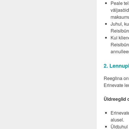
Peale tel
väljasõi
maksumu
Juhul, ku
Reisibür
Kui klien
Reisibüro
annullee
2. Lennupi
Reeglina on 
Erinevate le
Üldreeglid 
Erinevate
alusel.
Üldjuhul 