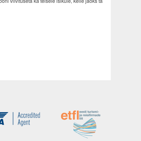
ni viivituseta ka teisele isikule, kelle jaoks ta