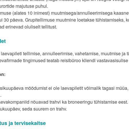
rortide majutuse puhul.
limuse (alates 10 inimest) muutmisega/annulleerimisega kaasne
i 30 päeva. Grupitellimuse muutmine loetakse tühistamiseks, kui
 erinevad oluliselt tellitust.
let
laevapileti tellimise, annulleerimise, vahetamise, muutmise ja t
evafirmade tingimused teatab reisibüroo kliendi vastavasisulise
on:
sikuupäeva möödumist ei ole laevapiletit võimalik tagasi müüa, 
.
evakompaniid nõuavad trahvi ka broneeringu tühistamise eest. 
dukuupäev, seda suurem on trahv.
tus ja tervisekaitse