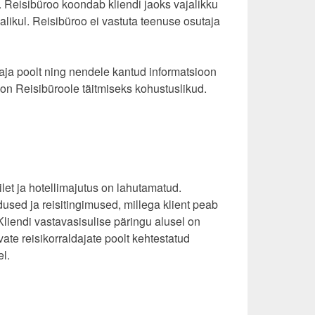
ik. Reisibüroo koondab kliendi jaoks vajalikku
 valikul. Reisibüroo ei vastuta teenuse osutaja
taja poolt ning nendele kantud informatsioon
on Reisibüroole täitmiseks kohustuslikud.
let ja hotellimajutus on lahutamatud.
ldused ja reisitingimused, millega klient peab
 Kliendi vastavasisulise päringu alusel on
ate reisikorraldajate poolt kehtestatud
el.