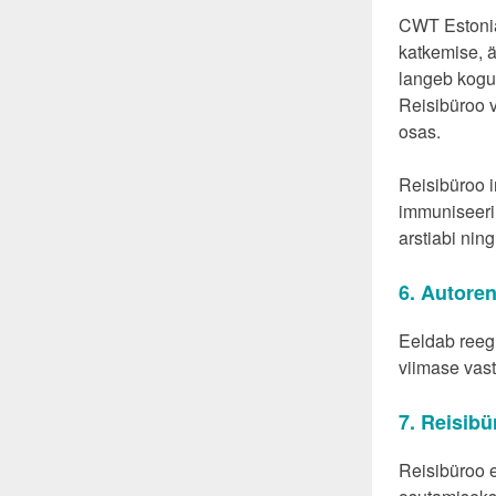
CWT Estonia 
katkemise, ä
langeb kogu 
Reisibüroo v
osas.
Reisibüroo i
immuniseerim
arstiabi ning
6. Autoren
Eeldab reegl
viimase vast
7. Reisibü
Reisibüroo e