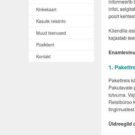
informeerib 
infot, selgit
Kinkekaart
poolt kehtes
Kasulik reisiinfo
Kliendile es
Muud teenused
kajastab tee
Püsiklient
Enamlevinud
Kontakt
1. Pakettr
Paketireis k
Pakutavate p
tutvuma. Vaj
Reisibüroo k
tingimustest
Üldreeglid 