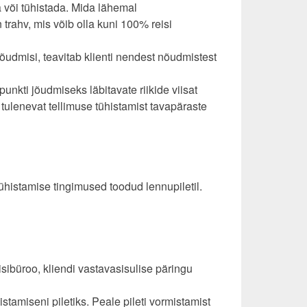
a või tühistada. Mida lähemal
rahv, mis võib olla kuni 100% reisi
anõudmisi, teavitab klienti nendest nõudmistest
punkti jõudmiseks läbitavate riikide viisat
 tulenevat tellimuse tühistamist tavapäraste
ühistamise tingimused toodud lennupiletil.
isibüroo, kliendi vastavasisulise päringu
tamiseni piletiks. Peale pileti vormistamist