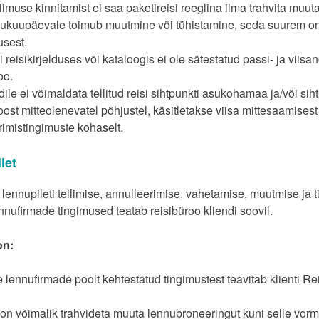
limuse kinnitamist ei saa paketireisi reeglina ilma trahvita muut
dukuupäevale toimub muutmine või tühistamine, seda suurem on t
sest.
i reisikirjelduses või kataloogis ei ole sätestatud passi- ja viis
oo.
dile ei võimaldata tellitud reisi sihtpunkti asukohamaa ja/või siht
ost mitteolenevatel põhjustel, käsitletakse viisa mittesaamisest
rimistingimuste kohaselt.
let
lennupileti tellimise, annulleerimise, vahetamise, muutmise ja t
nnufirmade tingimused teatab reisibüroo kliendi soovil.
on:
 lennufirmade poolt kehtestatud tingimustest teavitab klienti Re
on võimalik trahvideta muuta lennubroneeringut kuni selle vormis