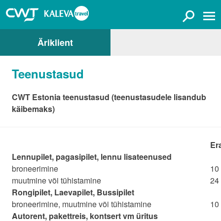
Äriklient
Teenustasud
CWT Estonia teenustasud (teenustasudele lisandub
käibemaks)
Era
Lennupilet, pagasipilet, lennu lisateenused
broneerimine
10 
muutmine või tühistamine
24 
Rongipilet, Laevapilet, Bussipilet
broneerimine, muutmine või tühistamine
10 
Autorent, pakettreis, kontsert vm üritus