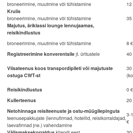
broneerimine, muutmine või tühistamine
12
Kruiis
broneerimine, muutmine või tühistamine
35
Majutus, äriklassi lounge lennujaamas,
reisikindlustus
broneerimine, muutmine või tühistamine
8 €
Registreerimine konverentsile
jt. üritustele
40
Viisateenus koos transpordipileti või majutuste
30
ostuga CWT-st
(ko
Reisikindlustus
0 €
Kullerteenus
20 
Netohinnaga reisiteenuste ja ostu-müügilepinguta
3-
teenusepakkujate (lennufirmad, hotellid, reisikorraldajad,
€
laevafirmad jne.) vahendamine
Välismaksekorraldus
kliendi eest
30