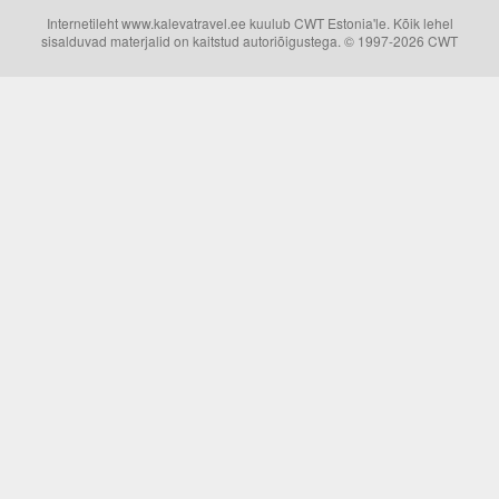
Internetileht www.kalevatravel.ee kuulub CWT Estonia'le. Kõik lehel
sisalduvad materjalid on kaitstud autoriõigustega. © 1997-2026 CWT