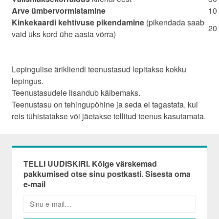
Arve ümbervormistamine
10 
Kinkekaardi kehtivuse pikendamine
(pikendada saab
20 
vaid üks kord ühe aasta võrra)
Lepingulise ärikliendi teenustasud lepitakse kokku
lepingus.
Teenustasudele lisandub käibemaks.
Teenustasu on tehingupõhine ja seda ei tagastata, kui
reis tühistatakse või jäetakse tellitud teenus kasutamata.
TELLI UUDISKIRI. Kõige värskemad
pakkumised otse sinu postkasti. Sisesta oma
e-mail