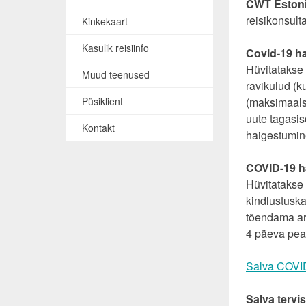
CWT Estonia
reisikonsult
Kinkekaart
Kasulik reisiinfo
Covid-19 ha
Hüvitatakse 
Muud teenused
ravikulud (k
Püsiklient
(maksimaalse
uute tagasis
Kontakt
haigestumin
COVID-19 ha
Hüvitatakse 
kindlustuska
tõendama ars
4 päeva peal
Salva COVID
Salva tervi