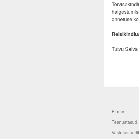
Tervisekindl
haigestumise
õnnetuse kor
Reisikindlu
Tutvu Salva 
Firmast
Teenustasud
Vastutustundl