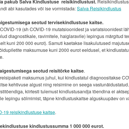
 pakub Salva Kindlustuse reisikindlustust.
Reisikindlustus
andi abi kasutades või ise vormistada:
Salva Reisikindlustus
igestumisega seotud tervisekindlustuse kaitse.
COVID-19 (sh COVID-19 mutatsioonidest ja variatsioonidest läh
ulud diagnostikale, ravimitele, haiglaravile) lepingus märgitud 
lt kuni 200 000 eurot). Samuti kaetakse lisakulutused majutusel
õidupiletite maksumuse kuni 2000 eurot eeldusel, et kindlustatul
e.
igestumisega seotud reisitõrke kaitse
.
reisipaketi maksumus juhul, kui kindlustatul diagnoositakse C
itse kehtivuse algust ning reisimine on seega vastunäidustatu
titõendiga, kiirtesti tulemust kindlustusandja tõendina ei aktse
e lepingu sõlmimist, täpne kindlustuskaitse alguskuupäev on väl
-19 reisikindlustuse kaitse
.
sekindlustuse kindlustussumma 1 000 000 eurot.