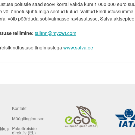
ustuse poliisile saad soovi korral valida kuni 1 000 000 euro suu
 või õnnetusjuhtumiga seotud kulud. Valitud kindlustussumma k
ral võib pöörduda sobivaimasse raviasutusse, Salva aktsepteer
stuse tellimine:
tallinn@mycwt.com
reisikindlustuse tingimustega
www.salva.ee
Kontakt
Müügitingimused
Pakettreiside
ikkus
direktiiv (EL)