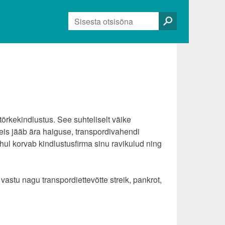
Otsi:
itõrkekindlustus. See suhteliselt väike
 reis jääb ära haiguse, transpordivahendi
juhul korvab kindlustusfirma sinu ravikulud ning
stu nagu transpordiettevõtte streik, pankrot,