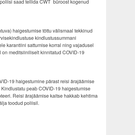
poliisi saad tellida CWT büroost kogenud
tuva) haigestumise tõttu välismaal tekkinud
tervisekindlustuse kindlustussummani
e karantiini sattumise korral ning vajadusel
 on meditsiiniliselt kinnitatud COVID-19
OVID-19 haigestumine pärast reisi ärajäämise
d. Kindlustatu peab COVID-19 haigestumise
pteeri. Reisi ärajäämise kaitse hakkab kehtima
ja toodud poliisil.