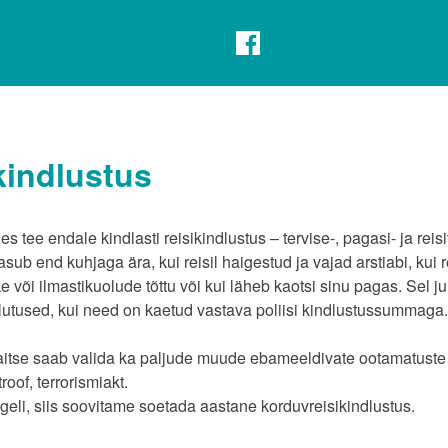
kindlustus
s tee endale kindlasti reisikindlustus – tervise-, pagasi- ja reis
asub end kuhjaga ära, kui reisil haigestud ja vajad arstiabi, kui
kke või ilmastikuolude tõttu või kui läheb kaotsi sinu pagas. Sel 
lutused, kui need on kaetud vastava poliisi kindlustussummaga.
itse saab valida ka paljude muude ebameeldivate ootamatuste va
oof, terrorismiakt.
ageli, siis soovitame soetada aastane korduvreisikindlustus.