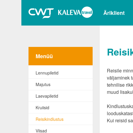
Äriklient
Reisi
Menüü
Reisile minne
Lennupiletid
väljaminek t
Majutus
tehnilise ri
muud lisaku
Laevapiletid
Kindlustuska
Kruiisid
looduskatastr
Reisikindlustus
Kui reisid s
Viisad