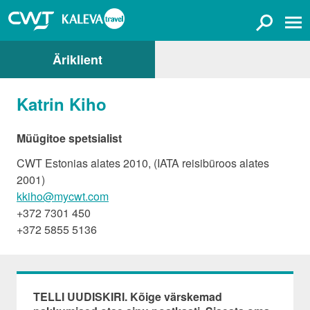
Äriklient
Katrin Kiho
Müügitoe spetsialist
CWT Estonias alates 2010, (IATA reisibüroos alates
2001)
kkiho@mycwt.com
+372 7301 450
+372 5855 5136
TELLI UUDISKIRI. Kõige värskemad