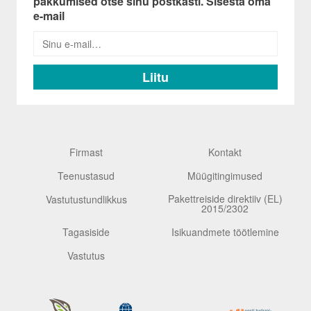
pakkumised otse sinu postkasti. Sisesta oma
e-mail
Firmast
Kontakt
Teenustasud
Müügitingimused
Pakettreiside direktiiv (EL)
Vastutustundlikkus
2015/2302
Tagasiside
Isikuandmete töötlemine
Vastutus