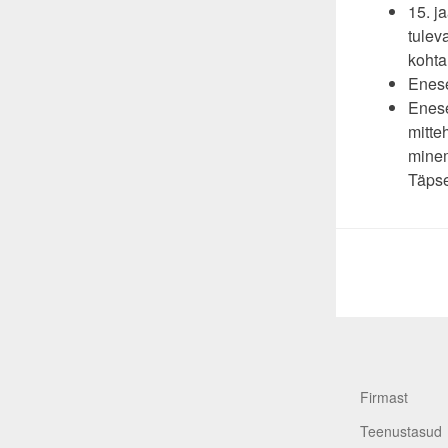
15. j
tulev
kohta
Enese
Enese
mitte
minem
Täpse
Firmast
Teenustasud