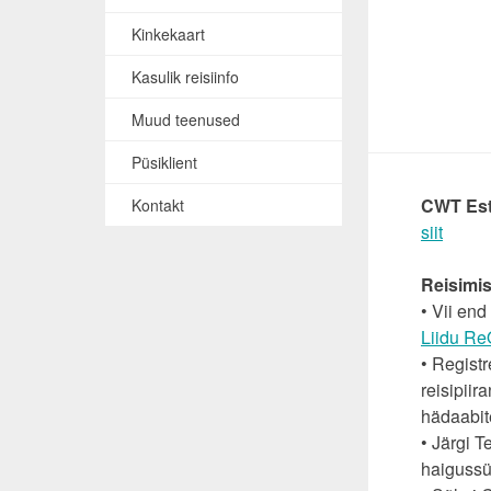
Kinkekaart
Kasulik reisiinfo
Muud teenused
Püsiklient
CWT Esto
Kontakt
siit
Reisimis
• Vii end
Liidu Re
• Registr
reisipiir
hädaabit
• Järgi 
haigussü