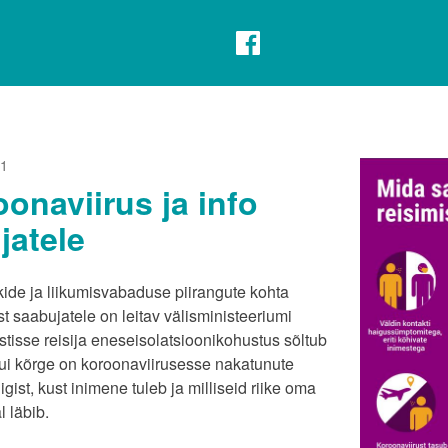
21
onaviirus ja info
ijatele
kide ja liikumisvabaduse piirangute kohta
t saabujatele on leitav välisministeeriumi
stisse reisija eneseisolatsioonikohustus sõltub
 kui kõrge on koroonaviirusesse nakatunute
iigist, kust inimene tuleb ja milliseid riike oma
 läbib.