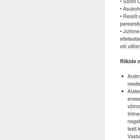
• Sõlmi 
• Asukoha
• Reisilt
perearsti
• Juhime 
etteteat
või välis
Riikide 
Andme
reede
Alate
enese
võima
Inime
negat
testi
Vastu