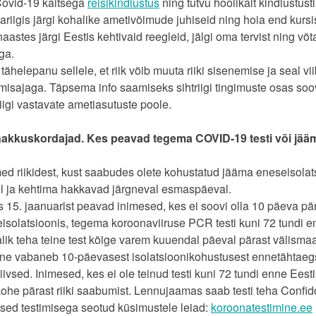
Covid-19 kaitsega
reisikindlustus
ning tutvu hoolikalt kindlustus
riigis järgi kohalike ametivõimude juhiseid ning hoia end kursi
 naastes järgi Eestis kehtivaid reegleid, jälgi oma tervist ning v
ga.
tähelepanu sellele, et riik võib muuta riiki sisenemise ja seal vi
amisajaga. Täpsema info saamiseks sihtriigi tingimuste osas soo
riigi vastavate ametiasutuste poole.
nakkuskordajad. Kes peavad tegema COVID-19 testi või jää
d riikidest, kust saabudes olete kohustatud jääma eneseisolats
l ja kehtima hakkavad järgneval esmaspäeval.
s 15. jaanuarist peavad inimesed, kes ei soovi olla 10 päeva pä
isolatsioonis, tegema koroonaviiruse PCR testi kuni 72 tundi enn
lik teha teine test kõige varem kuuendal päeval pärast välismaal
ne vabaneb 10-päevasest isolatsioonikohustusest ennetähtaegs
iivsed. Inimesed, kes ei ole teinud testi kuni 72 tundi enne Ees
 kohe pärast riiki saabumist. Lennujaamas saab testi teha Confid
sed testimisega seotud küsimustele leiad:
koroonatestimine.ee