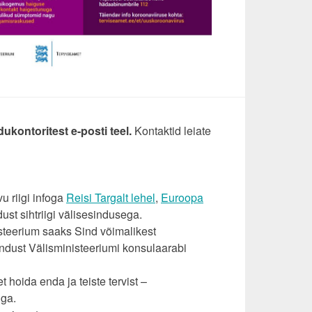
kontoritest e-posti teel.
Kontaktid leiate
vu riigi infoga
Reisi Targalt lehel
,
Euroopa
st sihtriigi välisesindusega.
isteerium saaks Sind võimalikest
eendust Välisministeeriumi konsulaarabi
 et hoida enda ja teiste tervist –
iga.