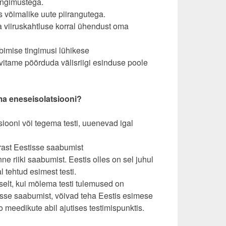
tingimustega.
s võimalike uute piirangutega.
õta viiruskahtluse korral ühendust oma
ibimise tingimusi lühikese
vitame pöörduda välisriigi esinduse poole
ma eneseisolatsiooni?
iooni või tegema testi, uuenevad igal
rast Eestisse saabumist
e riiki saabumist. Eestis olles on sel juhul
 tehtud esimest testi.
elt, kui mõlema testi tulemused on
tisse saabumist, võivad teha Eestis esimese
o meedikute abil ajutises testimispunktis.