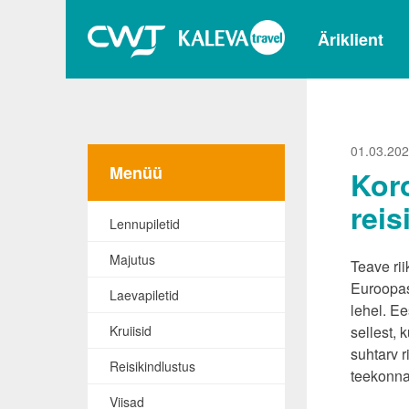
Äriklient
01.03.20
Menüü
Koro
reis
Lennupiletid
Majutus
Teave rii
Euroopas
Laevapiletid
lehel. Ee
Kruiisid
sellest,
suhtarv r
Reisikindlustus
teekonnal
Viisad