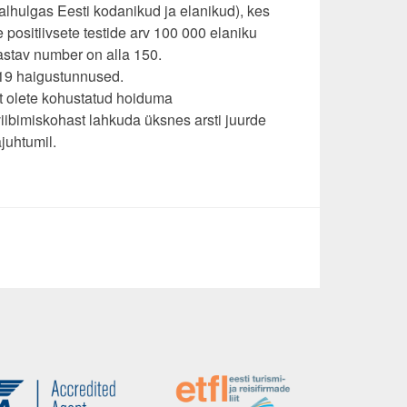
ealhulgas Eesti kodanikud ja elanikud), kes
 positiivsete testide arv 100 000 elaniku
astav number on alla 150.
-19 haigustunnused.
t olete kohustatud hoiduma
viibimiskohast lahkuda üksnes arsti juurde
juhtumil.