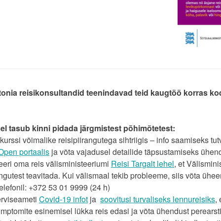
nia reisikonsultandid teenindavad teid kaugtöö korras kodu
el tasub kinni pidada järgmistest põhimõtetest:
 kurssi võimalike reisipiirangutega sihtriigis – info saamiseks tut
Open portaalis
ja võta vajadusel detailide täpsustamiseks ühendu
eeri oma reis välisministeeriumi
Reisi Targalt lehel
, et Välismin
angutest teavitada. Kui välismaal tekib probleeme, siis võta üh
elefonil: +372 53 01 9999 (24 h)
Terviseameti
Covid-19 infot
ja
soovitusi turvaliseks lennureisiks
,
mptomite esinemisel lükka reis edasi ja võta ühendust perearst