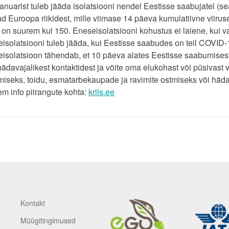
aanuarist tuleb jääda isolatsiooni nendel Eestisse saabujatel (s
ad Euroopa riikidest, mille viimase 14 päeva kumulatiivne viiruse
 on suurem kui 150. Eneseisolatsiooni kohustus ei laiene, kui v
isolatsiooni tuleb jääda, kui Eestisse saabudes on teil COVID
isolatsioon tähendab, et 10 päeva alates Eestisse saabumises
hädavajalikest kontaktidest ja võite oma elukohast või püsivast 
iseks, toidu, esmatarbekaupade ja ravimite ostmiseks või häda
m info piirangute kohta:
kriis.ee
Kontakt
Müügitingimused