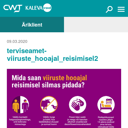
Äriklient
09.03.2020
terviseamet-
viiruste_hooajal_reisimisel2