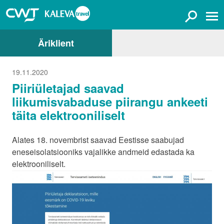
Äriklient
19.11.2020
Piiriületajad saavad
liikumisvabaduse piirangu ankeeti
täita elektrooniliselt
Alates 18. novembrist saavad Eestisse saabujad
eneseisolatsiooniks vajalikke andmeid edastada ka
elektrooniliselt.