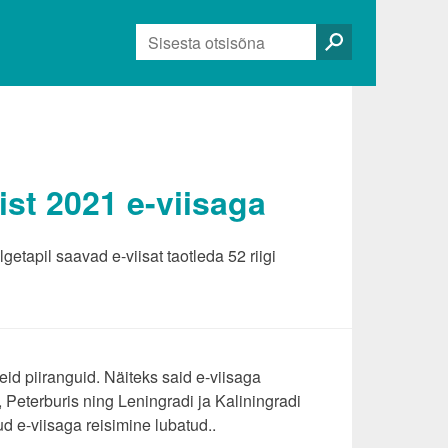
Otsi:
ist 2021 e-viisaga
etapil saavad e-viisat taotleda 52 riigi
eid piiranguid. Näiteks said e-viisaga
Peterburis ning Leningradi ja Kaliningradi
ud e-viisaga reisimine lubatud..