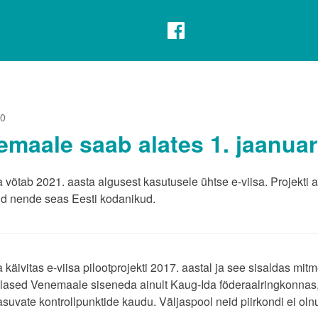
20
maale saab alates 1. jaanuar
õtab 2021. aasta algusest kasutusele ühtse e-viisa. Projekti alg
d nende seas Eesti kodanikud.
äivitas e-viisa pilootprojekti 2017. aastal ja see sisaldas mitm
lased Venemaale siseneda ainult Kaug-Ida föderaalringkonnas, 
asuvate kontrollpunktide kaudu. Väljaspool neid piirkondi ei oln