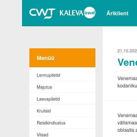
Äriklient
21.10.20
Menüü
Vene
Lennupiletid
Venemaa v
kodaniku
Majutus
Laevapiletid
Kruiisid
Venemaa k
välismaa
Reisikindlustus
oblastis 
Viisad