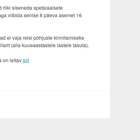
riiki siseneda spetsiaalsete
aga viibida senise 8 päeva asemel 16
jad ei vaja reisi põhjuste kinnitamiseks
rit (alla kuueaastastele lastele tasuta).
a on leitav
siit