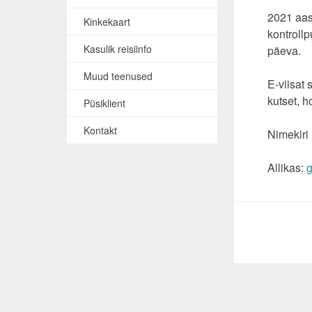
2021 aas
Kinkekaart
kontroll
Kasulik reisiinfo
päeva.
Muud teenused
E-viisat 
kutset, h
Püsiklient
Kontakt
Nimekiri
Allikas:
g