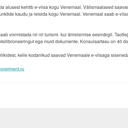
ta alusest kehtib e-viisa kogu Venemaal. Välismaalased saavad 
punktide kaudu ja reisida kogu Venemaal. Venemaal saab e-viis
saab vormistada nii nii turismi- kui ärireisimise eesmärgil. Taotle
otellibroneeringut ega muid dokumente. Konsulaartasu on 40 dolla
 riikidest, kelle kodanikud saavad Venemaale e-viisaga sisened
overment.ru