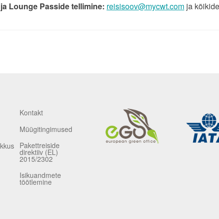
 ja
Lounge Passide
tellimine:
reisisoov@mycwt.com
ja kõikid
Kontakt
Müügitingimused
Pakettreiside
ikkus
direktiiv (EL)
2015/2302
Isikuandmete
töötlemine