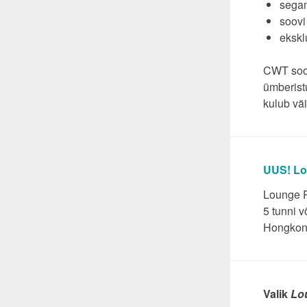
segam
soovi
ekskl
CWT soovi
ümberist
kulub väi
UUS! Lo
Lounge P
5 tunni 
Hongkong
Valik
Lo