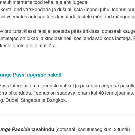
atult internetis tööd teha, ajalehti lugeda
 korral end värskendada ja duši all käia (mõnel juhul teenus puu
usiivsemates ootesaalides kasutada lastele mõeldud mängualasi
tab turistiklassi reisijal soetada pääs äriklassi ootesaali kaug
umisajad on pikad ja kindlasti neil, kes lendavad koos lastega
kestele reisijatele alati ära.
unge Passi
upgrade
pakett
ass laiendas oma teenuste valikut ja pakub nn
upgrade
pakette
võrra pikendada. Teenus on saadaval enam kui 40 lennujaamas. 
, Dubai, Singapur ja Bangkok.
unge Passide
tavahindu
(ootesaali kasutusaeg kuni 3 tundi)