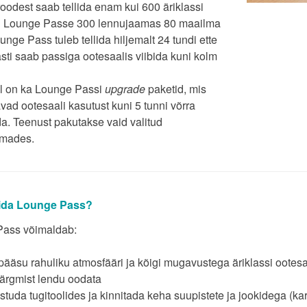
odest saab tellida enam kui 600 äriklassi
i Lounge Passe 300 lennujaamas 80 maailma
ounge Pass tuleb tellida hiljemalt 24 tundi ette
sti saab passiga ootesaalis viibida kuni kolm
l on ka Lounge Passi
upgrade
paketid, mis
vad ootesaali kasutust kuni 5 tunni võrra
a. Teenust pakutakse vaid valitud
amades.
lida Lounge Pass?
ass võimaldab:
pääsu rahuliku atmosfääri ja kõigi mugavustega äriklassi ootes
ärgmist lendu oodata
studa tugitoolides ja kinnitada keha suupistete ja jookidega (ka