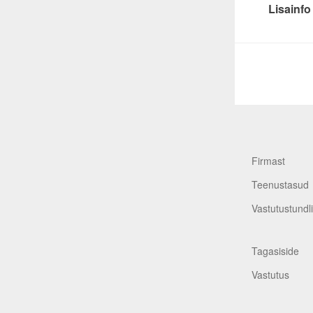
Lisainfo
Firmast
Teenustasud
Vastutustundl
Tagasiside
Vastutus