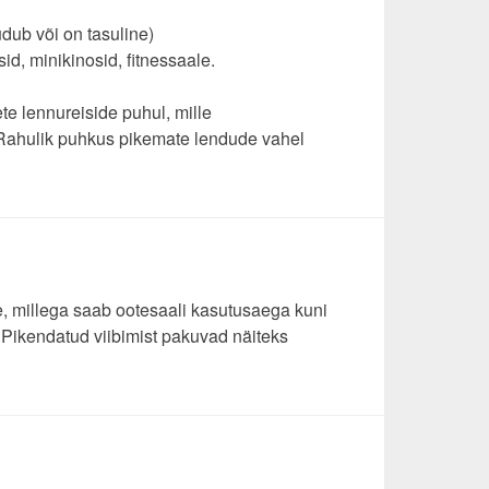
dub või on tasuline)
d, minikinosid, fitnessaale.
ete lennureiside puhul, mille
. Rahulik puhkus pikemate lendude vahel
, millega saab ootesaali kasutusaega kuni
Pikendatud viibimist pakuvad näiteks