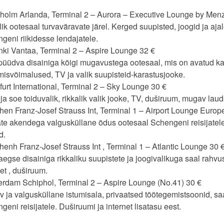
holm Arlanda, Terminal 2 – Aurora – Executive Lounge by Menz
ik ootesaal turvaväravate järel. Kerged suupisted, joogid ja aj
geni riikidesse lendajatele.
nki Vantaa, Terminal 2 – Aspire Lounge 32 €
püüdva disainiga kõigi mugavustega ootesaal, mis on avatud ka 
isvõimalused, TV ja valik suupisteid-karastusjooke.
furt International, Terminal 2 – Sky Lounge 30 €
ja soe toiduvalik, rikkalik valik jooke, TV, duširuum, mugav laud
en Franz-Josef Strauss Int, Terminal 1 – Airport Lounge Europ
te akendega valgusküllane õdus ootesaal Schengeni reisijatele. T
d.
enh Franz-Josef Strauss Int , Terminal 1 – Atlantic Lounge 30 
egse disainiga rikkaliku suupistete ja joogivalikuga saal rahvus
net , duširuum.
rdam Schiphol, Terminal 2 – Aspire Lounge (No.41) 30 €
 ja valgusküllane istumisala, privaatsed töötegemistsoonid, sa
geni reisijatele. Duširuumi ja internet lisatasu eest.