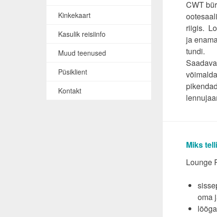
CWT büro
Kinkekaart
ootesaal
riigis. L
Kasulik reisiinfo
ja enama
tundi.
Muud teenused
Saadava
Püsiklient
võimalda
pikendad
Kontakt
lennuja
Miks tel
Lounge P
sisse
oma j
lõõga