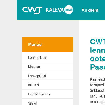
Äriklient
CWT
Menüü
lenn
oot
Lennupiletid
Pas
Majutus
Laevapiletid
Kas teads
reisijat
Kruiisid
äriklass
Reisikindlustus
rahulikus
ooteaeg
Viisad