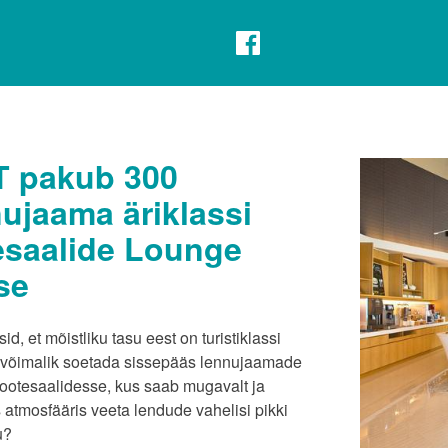
 pakub 300
ujaama äriklassi
esaalide Lounge
se
id, et mõistliku tasu eest on turistiklassi
el võimalik soetada sissepääs lennujaamade
i ootesaalidesse, kus saab mugavalt ja
 atmosfääris veeta lendude vahelisi pikki
u?