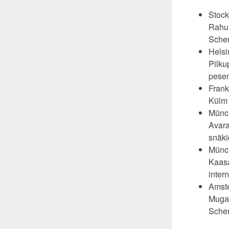
Stock
Rahul
Schen
Helsi
Pilku
pesem
Frank
Külm 
Münch
Avara
snäki
Münch
Kaasa
inter
Amste
Mugav
Schen