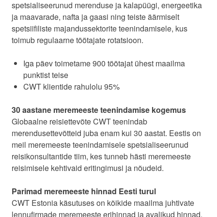
spetsialiseerunud merenduse ja kalapüügi, energeetika
ja maavarade, nafta ja gaasi ning teiste äärmiselt
spetsiifiliste majandussektorite teenindamisele, kus
toimub regulaarne töötajate rotatsioon.
Iga päev toimetame 900 töötajat ühest maailma
punktist teise
CWT klientide rahulolu 95%
30 aastane meremeeste teenindamise kogemus
Globaalne reisiettevõte CWT teenindab
merendusettevõtteid juba enam kui 30 aastat. Eestis on
meil meremeeste teenindamisele spetsialiseerunud
reisikonsultantide tiim, kes tunneb hästi meremeeste
reisimisele kehtivaid eritingimusi ja nõudeid.
Parimad meremeeste hinnad Eesti turul
CWT Estonia käsutuses on kõikide maailma juhtivate
lennufirmade meremeeste erihinnad ja avalikud hinnad,