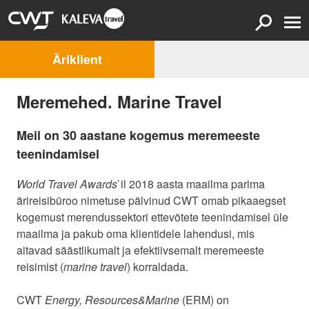
Äriklient
Meremehed. Marine Travel
Meil on 30 aastane kogemus meremeeste
teenindamisel
World Travel Awards
`il 2018 aasta maailma parima
ärireisibüroo nimetuse pälvinud CWT omab pikaaegset
kogemust merendussektori ettevõtete teenindamisel üle
maailma ja pakub oma klientidele lahendusi, mis
aitavad säästlikumalt ja efektiivsemalt meremeeste
reisimist (
marine travel
) korraldada.
CWT
Energy, Resources&Marine
(ERM) on