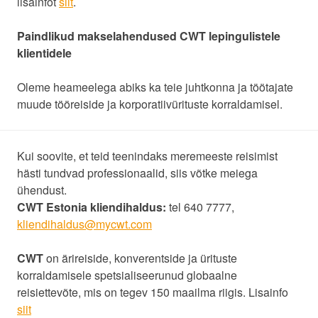
lisainfot
siit
.
Paindlikud makselahendused CWT lepingulistele
klientidele
Oleme heameelega abiks ka teie juhtkonna ja töötajate
muude tööreiside ja korporatiivürituste korraldamisel.
Kui soovite, et teid teenindaks meremeeste reisimist
hästi tundvad professionaalid, siis võtke meiega
ühendust.
CWT Estonia kliendihaldus:
tel 640 7777,
kliendihaldus@mycwt.com
CWT
on ärireiside, konverentside ja ürituste
korraldamisele spetsialiseerunud globaalne
reisiettevõte, mis on tegev 150 maailma riigis. Lisainfo
siit