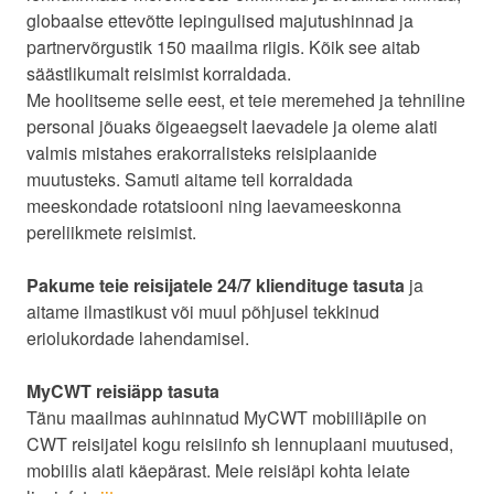
globaalse ettevõtte lepingulised majutushinnad ja
partnervõrgustik 150 maailma riigis. Kõik see aitab
säästlikumalt reisimist korraldada.
Me hoolitseme selle eest, et teie meremehed ja tehniline
personal jõuaks õigeaegselt laevadele ja oleme alati
valmis mistahes erakorralisteks reisiplaanide
muutusteks. Samuti aitame teil korraldada
meeskondade rotatsiooni ning laevameeskonna
pereliikmete reisimist.
Pakume teie reisijatele 24/7 kliendituge
tasuta
ja
aitame ilmastikust või muul põhjusel tekkinud
eriolukordade lahendamisel.
MyCWT reisiäpp tasuta
Tänu maailmas auhinnatud MyCWT mobiiliäpile on
CWT reisijatel kogu reisiinfo sh lennuplaani muutused,
mobiilis alati käepärast. Meie reisiäpi kohta leiate