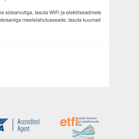
 sülearvutiga, tasuta WiFi ja elektriseadmete
u ekraaniga meelelahutusseade, tasuta kuumad