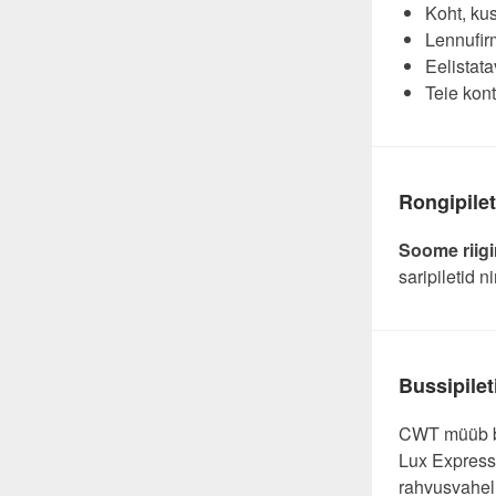
Koht, kus
Lennufir
Eelistata
Teie kon
Rongipilet
Soome riigi
saripiletid n
Bussipilet
CWT müüb b
Lux Express 
rahvusvaheli