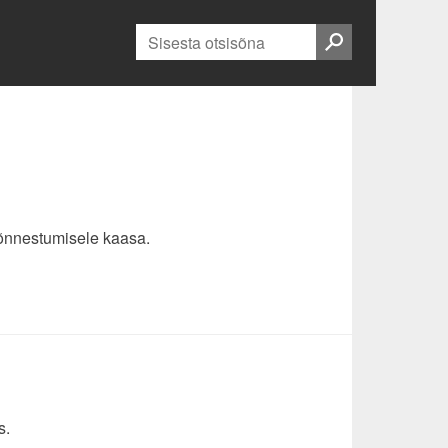
Otsi:
 õnnestumisele kaasa.
s.