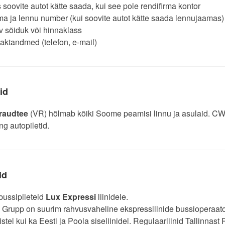
 soovite autot kätte saada, kui see pole rendifirma kontor
ma ja lennu number (kui soovite autot kätte saada lennujaamas)
v sõiduk või hinnaklass
taktandmed (telefon, e-mail)
id
raudtee
(VR) hõlmab kõiki Soome peamisi linnu ja asulaid. CWT
ing autopiletid.
id
ussipileteid
Lux Expressi
liinidele.
Grupp on suurim rahvusvaheline ekspressliinide bussioperaator
stel kui ka Eesti ja Poola siseliinidel. Regulaarliinid Tallinnast