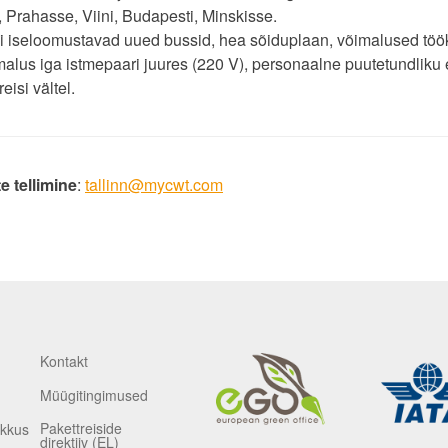
 Prahasse, Viini, Budapesti, Minskisse.
 iseloomustavad uued bussid, hea sõiduplaan, võimalused tööks
malus iga istmepaari juures (220 V), personaalne puutetundlik
eisi vältel.
e tellimine
:
tallinn@mycwt.com
Kontakt
Müügitingimused
Pakettreiside
ikkus
direktiiv (EL)