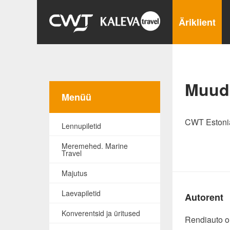
Äriklient
Muud
Menüü
CWT Estonias
Lennupiletid
Meremehed. Marine
Travel
Majutus
Laevapiletid
Autorent
Konverentsid ja üritused
Rendiauto on