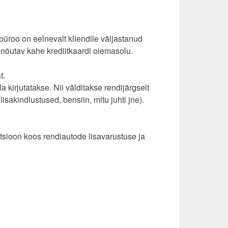
sibüroo on eelnevalt kliendile väljastanud
nõutav kahe krediitkaardi olemasolu.
t.
a kirjutatakse. Nii välditakse rendijärgselt
lisakindlustused, bensiin, mitu juhti jne).
tsioon koos rendiautode lisavarustuse ja