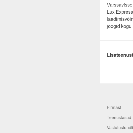
Varssavisse,
Lux Expressi
laadimisvõi
joogid kogu r
Lisateenust
Firmast
Teenustasud
Vastutustundl