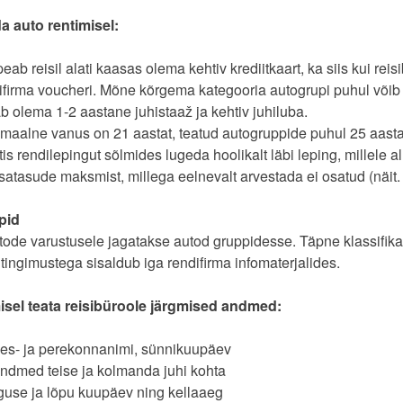
a auto rentimisel:
peab reisil alati kaasas olema kehtiv krediitkaart, ka siis kui rei
ifirma voucheri. Mõne kõrgema kategooria autogrupi puhul võib 
b olema 1-2 aastane juhistaaž ja kehtiv juhiluba.
imaalne vanus on 21 aastat, teatud autogruppide puhul 25 aasta
is rendilepingut sõlmides lugeda hoolikalt läbi leping, millele all
lisatasude maksmist, millega eelnevalt arvestada ei osatud (näit. 
pid
tode varustusele jagatakse autod gruppidesse. Täpne klassifika
ingimustega sisaldub iga rendifirma infomaterjalides.
isel teata reisibüroole järgmised andmed:
ees- ja perekonnanimi, sünnikuupäev
dmed teise ja kolmanda juhi kohta
guse ja lõpu kuupäev ning kellaaeg