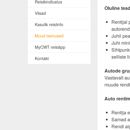
Reisikindlustus
Oluline tead
Viisad
Rentijal 
Kasulik reisiinfo
autorend
Juhil pea
Muud teenused
Juhi min
MyCWT reisiäpp
Sihtpunkt
selliste 
Kontakt
Autode gru
Vastavalt au
muude rendit
Auto rentim
Rentija 
Samad an
Rendi al