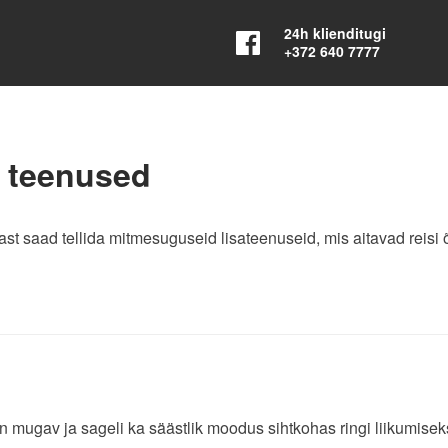
24h klienditugi
+372 640 7777
 teenused
t saad tellida mitmesuguseid lisateenuseid, mis aitavad reisi
 mugav ja sageli ka säästlik moodus sihtkohas ringi liikumisek