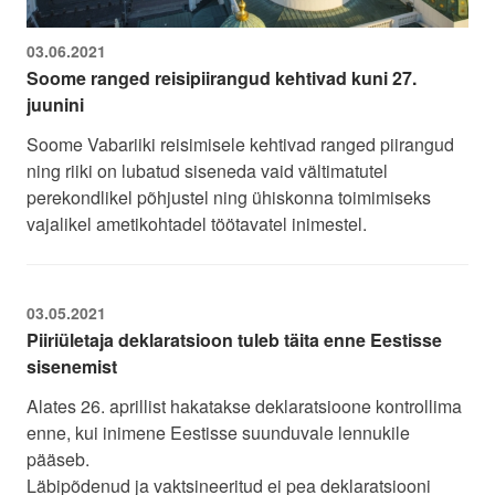
03.06.2021
Soome ranged reisipiirangud kehtivad kuni 27.
juunini
Soome Vabariiki reisimisele kehtivad ranged piirangud
ning riiki on lubatud siseneda vaid vältimatutel
perekondlikel põhjustel ning ühiskonna toimimiseks
vajalikel ametikohtadel töötavatel inimestel.
03.05.2021
Piiriületaja deklaratsioon tuleb täita enne Eestisse
sisenemist
Alates 26. aprillist hakatakse deklaratsioone kontrollima
enne, kui inimene Eestisse suunduvale lennukile
pääseb.
Läbipõdenud ja vaktsineeritud ei pea deklaratsiooni