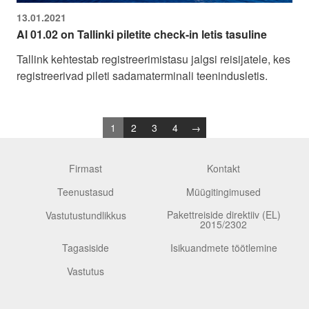
13.01.2021
Al 01.02 on Tallinki piletite check-in letis tasuline
Tallink kehtestab registreerimistasu jalgsi reisijatele, kes
registreerivad pileti sadamaterminali teenindusletis.
1
2
3
4
→
Firmast
Kontakt
Teenustasud
Müügitingimused
Pakettreiside direktiiv (EL)
Vastutustundlikkus
2015/2302
Tagasiside
Isikuandmete töötlemine
Vastutus