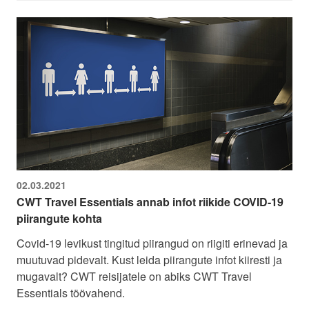
02.03.2021
CWT Travel Essentials annab infot riikide COVID-19
piirangute kohta
Covid-19 levikust tingitud piirangud on riigiti erinevad ja
muutuvad pidevalt. Kust leida piirangute infot kiiresti ja
mugavalt? CWT reisijatele on abiks CWT Travel
Essentials töövahend.