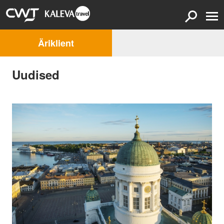
Äriklient
Uudised