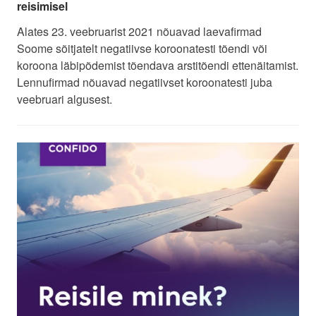
reisimisel
Alates 23. veebruarist 2021 nõuavad laevafirmad
Soome sõitjatelt negatiivse koroonatesti tõendi või
koroona läbipõdemist tõendava arstitõendi ettenäitamist.
Lennufirmad nõuavad negatiivset koroonatesti juba
veebruari algusest.