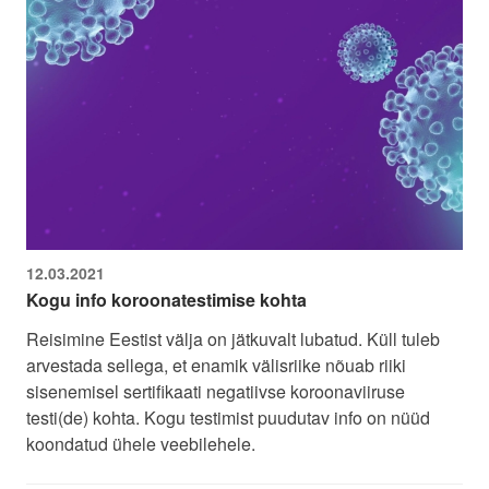
12.03.2021
Kogu info koroonatestimise kohta
Reisimine Eestist välja on jätkuvalt lubatud. Küll tuleb
arvestada sellega, et enamik välisriike nõuab riiki
sisenemisel sertifikaati negatiivse koroonaviiruse
testi(de) kohta. Kogu testimist puudutav info on nüüd
koondatud ühele veebilehele.